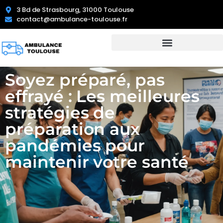
3 Bd de Strasbourg, 31000 Toulouse
contact@ambulance-toulouse.fr
Soyez préparé, pas
effrayé : Les meilleures
stratégies de
préparation aux
pandémies pour
maintenir votre santé