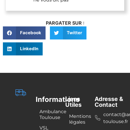
PARGATER SUR :
Facebook
Twitter
LinkedIn
Informations
Liens
Adresse &
Utiles
Contact
Ambulance
contact@a
Mentions
Toulouse
toulouse.fr
légales
VSL