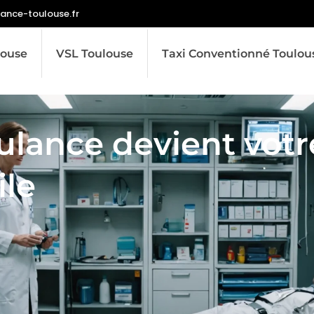
nce-toulouse.fr
ouse
VSL Toulouse
Taxi Conventionné Toulou
lance devient votr
ile