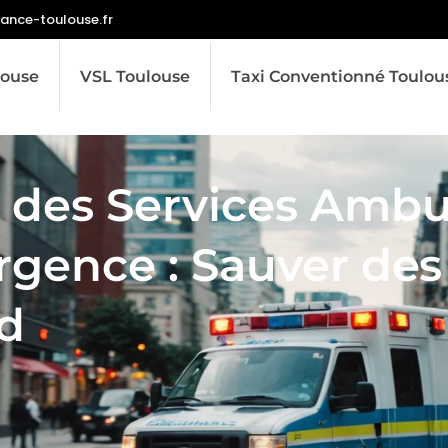
nce-toulouse.fr
ouse
VSL Toulouse
Taxi Conventionné Toulou
 des Services Ambu
rgence : Sauver des
d